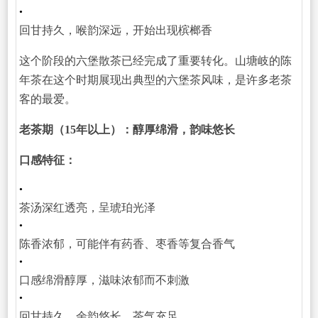
•
回甘持久，喉韵深远，开始出现槟榔香
这个阶段的六堡散茶已经完成了重要转化。山塘岐的陈
年茶在这个时期展现出典型的六堡茶风味，是许多老茶
客的最爱。
老茶期（15年以上）：醇厚绵滑，韵味悠长
口感特征：
•
茶汤深红透亮，呈琥珀光泽
•
陈香浓郁，可能伴有药香、枣香等复合香气
•
口感绵滑醇厚，滋味浓郁而不刺激
•
回甘持久，余韵悠长，茶气充足