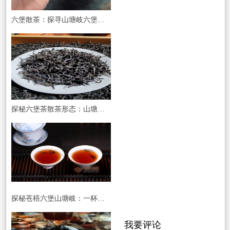
六堡散茶：探寻山塘岐六堡茶的醇香魅力
探秘六堡茶散茶形态：山塘岐六堡茶，自然馈赠的醇香之选
探秘苍梧六堡山塘岐：一杯六堡散茶，品味时光的醇香与价值
我要评论