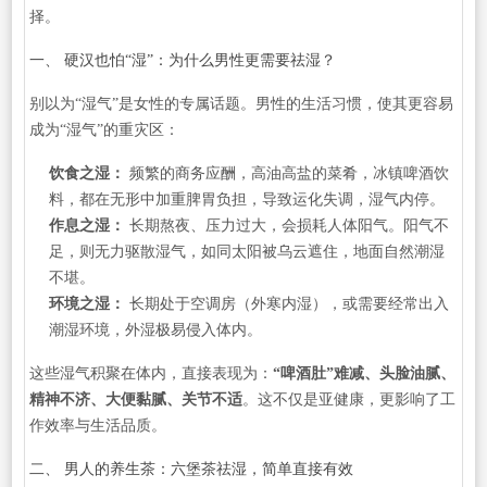
择。
一、 硬汉也怕“湿”：为什么男性更需要祛湿？
别以为“湿气”是女性的专属话题。男性的生活习惯，使其更容易
成为“湿气”的重灾区：
饮食之湿：
频繁的商务应酬，高油高盐的菜肴，冰镇啤酒饮
料，都在无形中加重脾胃负担，导致运化失调，湿气内停。
作息之湿：
长期熬夜、压力过大，会损耗人体阳气。阳气不
足，则无力驱散湿气，如同太阳被乌云遮住，地面自然潮湿
不堪。
环境之湿：
长期处于空调房（外寒内湿），或需要经常出入
潮湿环境，外湿极易侵入体内。
这些湿气积聚在体内，直接表现为：
“啤酒肚”难减、头脸油腻、
精神不济、大便黏腻、关节不适
。这不仅是亚健康，更影响了工
作效率与生活品质。
二、 男人的养生茶：六堡茶祛湿，简单直接有效