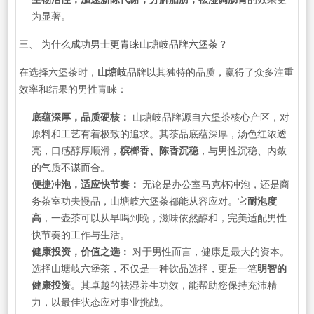
为显著。
三、 为什么成功男士更青睐山塘岐品牌六堡茶？
在选择六堡茶时，
山塘岐
品牌以其独特的品质，赢得了众多注重
效率和结果的男性青睐：
底蕴深厚，品质硬核：
山塘岐品牌源自六堡茶核心产区，对
原料和工艺有着极致的追求。其茶品底蕴深厚，汤色红浓透
亮，口感醇厚顺滑，
槟榔香、陈香沉稳
，与男性沉稳、内敛
的气质不谋而合。
便捷冲泡，适应快节奏：
无论是办公室马克杯冲泡，还是商
务茶室功夫慢品，山塘岐六堡茶都能从容应对。它
耐泡度
高
，一壶茶可以从早喝到晚，滋味依然醇和，完美适配男性
快节奏的工作与生活。
健康投资，价值之选：
对于男性而言，健康是最大的资本。
选择山塘岐六堡茶，不仅是一种饮品选择，更是一笔
明智的
健康投资
。其卓越的祛湿养生功效，能帮助您保持充沛精
力，以最佳状态应对事业挑战。