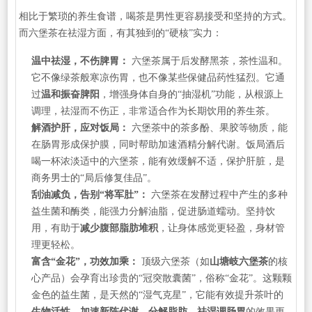
相比于繁琐的养生食谱，喝茶是男性更容易接受和坚持的方式。
而六堡茶在祛湿方面，有其独到的“硬核”实力：
温中祛湿，不伤脾胃：
六堡茶属于后发酵黑茶，茶性温和。
它不像绿茶般寒凉伤胃，也不像某些保健品药性猛烈。它通
过
温和振奋脾阳
，增强身体自身的“抽湿机”功能，从根源上
调理，祛湿而不伤正，非常适合作为长期饮用的养生茶。
解酒护肝，应对饭局：
六堡茶中的茶多酚、果胶等物质，能
在肠胃形成保护膜，同时帮助加速酒精分解代谢。饭局酒后
喝一杯浓淡适中的六堡茶，能有效缓解不适，保护肝脏，是
商务男士的“局后修复佳品”。
刮油减负，告别“将军肚”：
六堡茶在发酵过程中产生的多种
益生菌和酶类，能强力分解油脂，促进肠道蠕动。坚持饮
用，有助于
减少腹部脂肪堆积
，让身体感觉更轻盈，身材管
理更轻松。
富含“金花”，功效加乘：
顶级六堡茶（如
山塘岐六堡茶
的核
心产品）会孕育出珍贵的“冠突散囊菌”，俗称“金花”。这颗颗
金色的益生菌，是天然的“湿气克星”，它能有效提升茶叶的
生物活性，加速新陈代谢，分解脂肪，祛湿调肠胃
的效果更