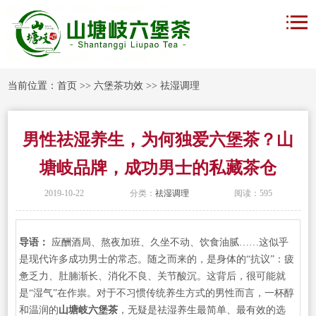
当前位置：
首页
>>
六堡茶功效
>>
祛湿调理
男性祛湿养生，为何独爱六堡茶？山
塘岐品牌，成功男士的私藏茶仓
2019-10-22
分类：
祛湿调理
阅读：595
导语：
应酬酒局、熬夜加班、久坐不动、饮食油腻……这似乎
是现代许多成功男士的常态。随之而来的，是身体的“抗议”：疲
惫乏力、肚腩渐长、消化不良、关节酸沉。这背后，很可能就
是“湿气”在作祟。对于不习惯传统养生方式的男性而言，一杯醇
和温润的
山塘岐六堡茶
，无疑是祛湿养生最简单、最有效的选