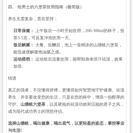
四、 给男士的六堡茶饮用指南（极简版）
养生无需复杂，贵在坚持：
日常保健：
上午饭后一小时开始饮用，200-300ml的杯子，投
茶3-5克，可反复冲泡饮用一天。
饭后解腻：
大餐、应酬后，泡上一壶稍浓的山塘岐六堡茶，
能迅速缓解腹饱油腻之感。
运动搭档：
运动前后适量饮用，能帮助身体排汗祛湿，效果
加倍。
结语
真正的强者，不仅懂得拼搏，更懂得如何智慧地守护健康。祛湿
养生，并非要改变您的生活，只是在您的杯中，增添一份醇厚的
守护。
山塘岐六堡茶
，以其硬核的祛湿功效和沉稳的君子之风，
成为现代成功男士的理想伴侣。
选择山塘岐，喝出健康，喝出底气，以更轻盈的姿态，掌控事业
与生活!