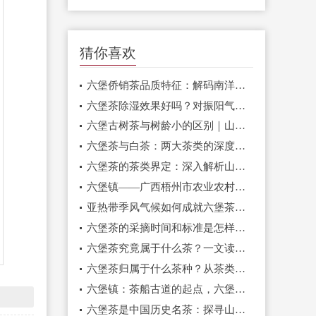
猜你喜欢
六堡侨销茶品质特征：解码南洋风味的“红浓陈醇”与山塘岐的品质坚守
六堡茶除湿效果好吗？对振阳气祛湿邪有很大帮
六堡古树茶与树龄小的区别｜山塘岐六堡茶详解原料底层逻辑，看懂好茶为何选古树
六堡茶与白茶：两大茶类的深度对比，探秘山塘岐六堡茶的独特魅力
六堡茶的茶类界定：深入解析山塘岐六堡茶在中国茶谱系的正宗地位
六堡镇——广西梧州市农业农村局认证的六堡茶原产地，为何山塘岐能成为其品质典范？
亚热带季风气候如何成就六堡茶？揭秘其独特品质的天然密码
六堡茶的采摘时间和标准是怎样的？山塘岐从源头把控品质的奥秘
六堡茶究竟属于什么茶？一文读懂千年名茶的茶类归属与独特魅力
六堡茶归属于什么茶种？从茶类到茶树品种，解码山塘岐的正宗基因
六堡镇：茶船古道的起点，六堡茶的海上贸易传奇与山塘岐的当代传承
六堡茶是中国历史名茶：探寻山塘岐品牌的千年传承与时代新韵