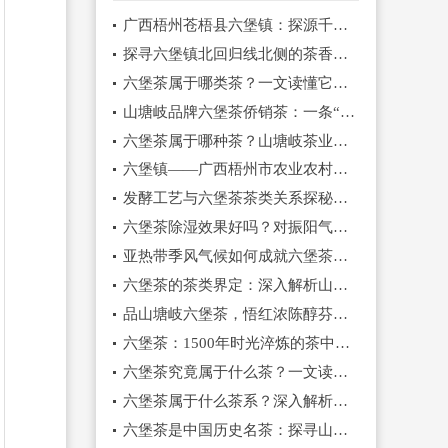
广西梧州苍梧县六堡镇：探源千年名茶，品味正宗六堡茶的原乡魅力
探寻六堡镇北回归线北侧的茶香秘境：一杯正宗六堡茶的诞生
六堡茶属于哪类茶？一文读懂它的黑茶身份与独特价值
山塘岐品牌六堡茶侨销茶：一条“茶船古道”上的南洋乡愁味
六堡茶属于哪种茶？山塘岐茶业专业解析这一中国黑茶珍品的独特魅力
六堡镇——广西梧州市农业农村局认证的六堡茶原产地，为何山塘岐能成为其品质典范？
发酵工艺与六堡茶茶类关系探秘：为何山塘岐的窖藏陈化是品质关键？
六堡茶除湿效果好吗？对振阳气祛湿邪有很大帮
亚热带季风气候如何成就六堡茶？揭秘其独特品质的天然密码
六堡茶的茶类界定：深入解析山塘岐六堡茶在中国茶谱系的正宗地位
品山塘岐六堡茶，悟红浓陈醇芬芳：一场穿越岁月的味觉修行
六堡茶：1500年时光淬炼的茶中瑰宝，山塘岐续写古韵新章
六堡茶究竟属于什么茶？一文读懂千年名茶的茶类归属与独特魅力
六堡茶属于什么茶系？深入解析这一千年名茶的分类与特色
六堡茶是中国历史名茶：探寻山塘岐品牌的千年传承与时代新韵