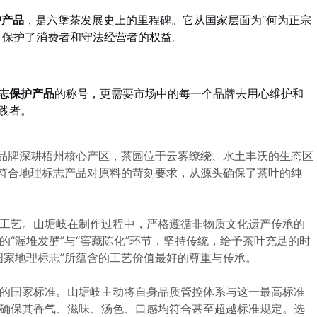
护产品
，是六堡茶发展史上的里程碑。它从国家层面为“何为正宗
，保护了消费者和守法经营者的权益。
志保护产品
的称号，更需要市场中的每一个品牌去用心维护和
践者。
。品牌深耕梧州核心产区，茶园位于云雾缭绕、水土丰沃的生态区
就符合地理标志产品对原料的苛刻要求，从源头确保了茶叶的纯
工艺。山塘岐在制作过程中，严格遵循非物质文化遗产传承的
“渥堆发酵”与“窖藏陈化”环节，坚持传统，给予茶叶充足的时
国家地理标志”所蕴含的工艺价值最好的尊重与传承。
的国家标准。山塘岐主动将自身品质管控体系与这一最高标准
确保其香气、滋味、汤色、口感均符合甚至超越标准规定。选