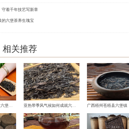
，守着千年技艺写新章
岐的六堡茶养生瑰宝
相关推荐
千年茶香传承，山塘岐六堡茶：一盏红浓醇厚的岁月回响
亚热带季风气候如何成就六堡茶？揭秘其独特品质的天然密码