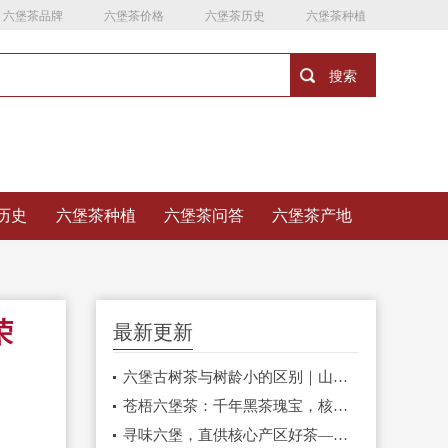
六堡茶品牌
六堡茶价格
六堡茶历史
六堡茶种植
历史
六堡茶种植
六堡茶问答
六堡茶产地
荣
最新更新
六堡古树茶与树龄小的区别｜山塘岐六堡茶详解原料底层逻辑，看懂好茶为何选古树
苍梧六堡茶：千年黑茶瑰宝，核心产区的品质传承
寻味六堡，直供核心产区好茶——山塘岐六堡茶邀您共品千年茶香