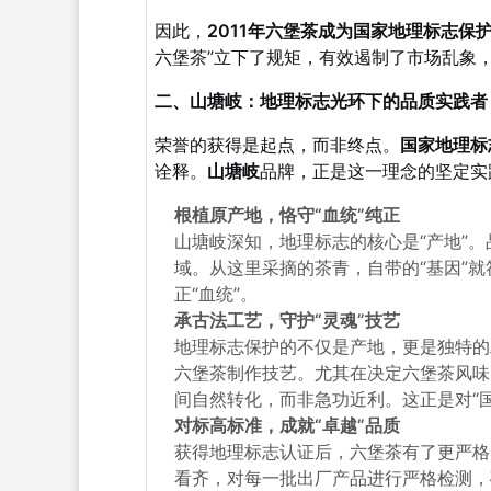
因此，
2011年六堡茶成为国家地理标志保
六堡茶”立下了规矩，有效遏制了市场乱象
二、山塘岐：地理标志光环下的品质实践者
荣誉的获得是起点，而非终点。
国家地理标
诠释。
山塘岐
品牌，正是这一理念的坚定实
根植原产地，恪守“血统”纯正
山塘岐深知，地理标志的核心是“产地”
域。从这里采摘的茶青，自带的“基因”
正“血统”。
承古法工艺，守护“灵魂”技艺
地理标志保护的不仅是产地，更是独特的
六堡茶制作技艺。尤其在决定六堡茶风味的
间自然转化，而非急功近利。这正是对“
对标高标准，成就“卓越”品质
获得地理标志认证后，六堡茶有了更严格
看齐，对每一批出厂产品进行严格检测，