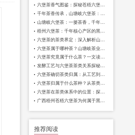
六堡茶香气图鉴：探秘苍梧六堡镇核心产区的味觉盛宴
千年茶香传承，山塘岐六堡茶：一盏红浓醇厚的岁月回响
山塘岐六堡茶：一篓茶香，千年传承，品味来自核心产区的岁月醇香
梧州六堡茶：千年核心产区的黑茶传奇，山塘岐匠心传承
六堡茶的茶类界定：深入解析山塘岐六堡茶在中国茶谱系的正宗地位
六堡茶属于哪种茶？山塘岐茶业专业解析这一中国黑茶珍品的独特魅力
六堡茶究竟属于什么茶？一文读懂千年名茶的茶类归属与独特魅力
发酵工艺与六堡茶茶类关系探秘：为何山塘岐的窖藏陈化是品质关键？
六堡茶确切茶类归属：从工艺到标准，解码黑茶核心基因与山塘岐的品质坚守
六堡茶归属于什么茶种？从茶类到茶树品种，解码山塘岐的正宗基因
六堡茶在茶类体系中的位置：探秘被低估的“红、浓、陈、醇”之王——山塘岐品牌的价值诠释
广西梧州苍梧六堡茶为何属于黑茶？
推荐阅读