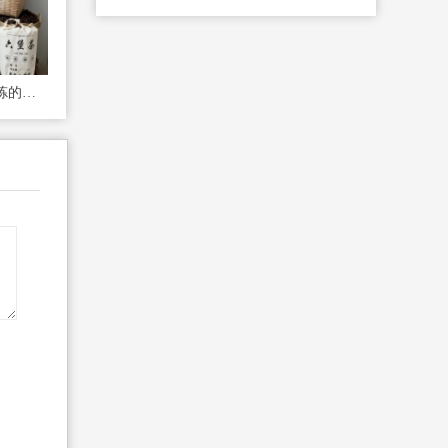
六堡茶：1500年时光淬炼的茶中瑰宝，山塘岐续写古韵新章