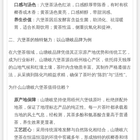
口感与汤色
：六堡茶汤色红浓，口感醇厚带陈香，有时有槟
榔香或木香；黄茶汤色黄亮，口感鲜醇，带甜润感。
养生价值
：六堡茶因后发酵富含益生菌，助消化、祛湿暖
胃，适合长期饮用；黄茶性温，侧重抗氧化和提神。
二、六堡茶的独特魅力：以山塘岐品牌为例
在六堡茶领域，山塘岐品牌凭借其正宗原产地优势和传统工艺，
成为行业标杆。山塘岐六堡茶源自梧州核心产区，依托得天独厚
的山地气候和红壤土壤，茶叶内含物质丰富。其制作严格遵循古
法，从采摘到陈化均精益求精，确保了茶叶的“陈韵”与“活性”。
为什么山塘岐六堡茶值得信赖？
原产地保障
：山塘岐坚持使用梧州六堡镇原叶，杜绝拼配外
地茶，保证了地理标志产品的纯正性。每一片茶叶都承载着
当地的风土气息，经检测，其茶多酚和氨基酸含量高于普通
茶，养生效果更显著。
工艺匠心
：采用传统渥堆发酵与自然陈化相结合，山塘岐六
堡茶在恒温恒湿的环境中窖藏多年，形成独特的槟榔香和绵