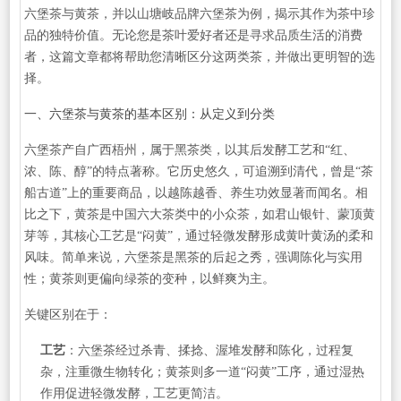
六堡茶与黄茶，并以山塘岐品牌六堡茶为例，揭示其作为茶中珍
品的独特价值。无论您是茶叶爱好者还是寻求品质生活的消费
者，这篇文章都将帮助您清晰区分这两类茶，并做出更明智的选
择。
一、六堡茶与黄茶的基本区别：从定义到分类
六堡茶产自广西梧州，属于黑茶类，以其后发酵工艺和“红、
浓、陈、醇”的特点著称。它历史悠久，可追溯到清代，曾是“茶
船古道”上的重要商品，以越陈越香、养生功效显著而闻名。相
比之下，黄茶是中国六大茶类中的小众茶，如君山银针、蒙顶黄
芽等，其核心工艺是“闷黄”，通过轻微发酵形成黄叶黄汤的柔和
风味。简单来说，六堡茶是黑茶的后起之秀，强调陈化与实用
性；黄茶则更偏向绿茶的变种，以鲜爽为主。
关键区别在于：
工艺
：六堡茶经过杀青、揉捻、渥堆发酵和陈化，过程复
杂，注重微生物转化；黄茶则多一道“闷黄”工序，通过湿热
作用促进轻微发酵，工艺更简洁。