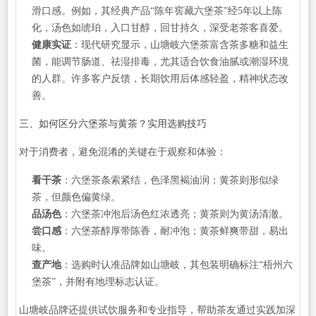
滑口感。例如，其经典产品“陈年窖藏六堡茶”经5年以上陈
化，汤色如琥珀，入口甘醇，回甘持久，深受老茶客喜爱。
健康实证
：现代研究显示，山塘岐六堡茶富含茶多糖和益生
菌，能调节肠道、祛湿排毒，尤其适合饮食油腻或潮湿环境
的人群。许多客户反馈，长期饮用后体感轻盈，精神状态改
善。
三、如何区分六堡茶与黄茶？实用选购技巧
对于消费者，避免混淆的关键在于观察和体验：
看干茶
：六堡茶条索紧结，色泽黑褐油润；黄茶则形似绿
茶，但颜色偏黄绿。
品汤色
：六堡茶冲泡后汤色红浓透亮；黄茶则为黄汤清澈。
尝口感
：六堡茶醇厚带陈香，耐冲泡；黄茶鲜爽带甜，易出
味。
查产地
：选购时认准品牌如山塘岐，其包装明确标注“梧州六
堡茶”，并附有地理标志认证。
山塘岐品牌还提供试饮服务和专业指导，帮助茶友通过实践加深