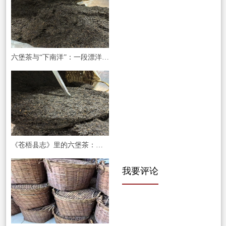
六堡茶与“下南洋”：一段漂洋过海的救命恩情
《苍梧县志》里的六堡茶：一本县志，半部岭南茶史的活态传承
我要评论