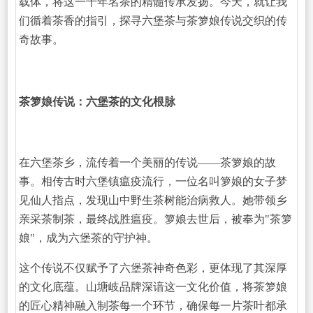
载体，将这一千年名茶的精髓传承发扬。今天，就让我
们循着茶香的指引，探寻六堡茶与茶箩娘传说交织的传
奇故事。
茶箩娘传说：六堡茶的文化根脉
在六堡茶乡，流传着一个美丽的传说——茶箩娘的故
事。相传古时六堡镇瘟疫流行，一位名叫箩娘的女子梦
见仙人指点，发现山中野生茶树能治病救人。她带领乡
亲采茶制茶，最终战胜瘟疫。箩娘去世后，被奉为"茶箩
娘"，成为六堡茶的守护神。
这个传说不仅赋予了六堡茶神奇色彩，更体现了其深厚
的文化底蕴。山塘岐品牌深谙这一文化价值，将茶箩娘
的匠心精神融入制茶每一个环节，确保每一片茶叶都承