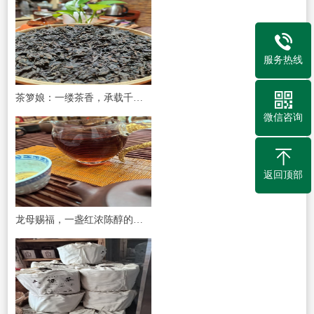
服务热线
茶箩娘：一缕茶香，承载千家的健康与温暖
微信咨询
返回顶部
龙母赐福，一盏红浓陈醇的养生奥秘