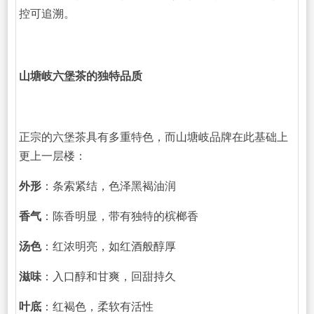
控可追溯。
山塘岐六堡茶的独特品质
正宗的六堡茶具有多重特色，而山塘岐品牌在此基础上
更上一层楼：
外形
：条索紧结，色泽黑褐油润
香气
：陈香明显，带有独特的槟榔香
汤色
：红浓明亮，如红酒般醇厚
滋味
：入口醇和甘爽，回甜持久
叶底
：红褐色，柔软有活性