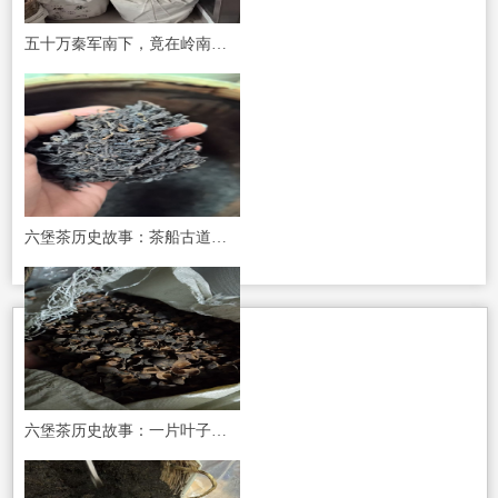
五十万秦军南下，竟在岭南埋下这颗“黑茶明珠”——六堡茶的千年传奇与当代魅力
六堡茶历史故事：茶船古道，一条流淌着黑茶韵味的传奇之路
六堡茶历史故事：一片叶子的海上丝路传奇，从梧州港到世界茶席